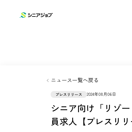
SERVICE
COMPANY
NEWS
ニュースリリース
サービス
企業情報
シニアジョブ
会社概要
お知らせ
ニュース一覧へ戻る
高齢化問題に向けて
シニアタイムズ
2024年08月06日
プレスリリース
シニア向け「リゾー
員求人【プレスリリ