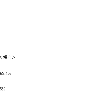
の傾向＞
.4%
5%