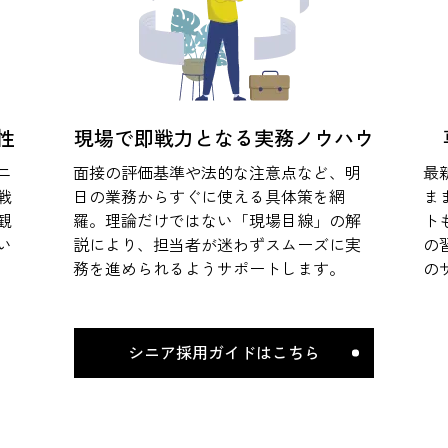
性
現場で即戦力となる実務ノウハウ
ニ
面接の評価基準や法的な注意点など、明
最
戦
日の業務からすぐに使える具体策を網
ま
観
羅。理論だけではない「現場目線」の解
ト
い
説により、担当者が迷わずスムーズに実
の
務を進められるようサポートします。
の
シニア採用ガイドはこちら