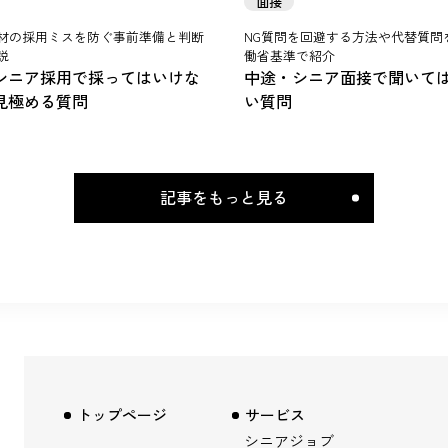
面接
材の採用ミスを防ぐ事前準備と判断
NG質問を回避する方法や代替質問
説
働省基準で紹介
シニア採用で採ってはいけな
中途・シニア面接で聞いて
見極める質問
い質問
記事をもっと見る
トップページ
サービス
シニアジョブ