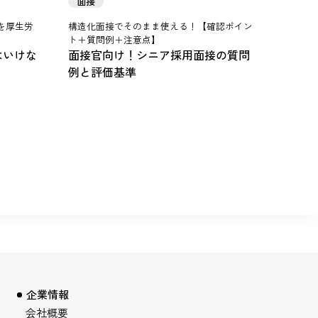
面接
を厚生労
構造化面接でそのまま使える！【確認ポイン
ト＋質問例＋注意点】
はいけな
面接官向け！シニア採用面接の質問
例と評価基準
企業情報
会社概要