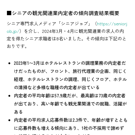
■シニアの観光関連業内定者の傾向調査結果概要
シニア専門求人メディア「シニアジョブ」（
https://seniorj
ob.jp/
）を介し、2024年3月・4月に観光関連業の求人の内
定を得たシニア求職者は8名いました。その傾向は下記のと
おりです。
2023年1〜3月はホテルレストランの調理業務の内定者だ
けだったものが、フロント、旅行代理業の企画、同じく
経理、ホテルレストランの調理、同じくフロア、ホテル
の清掃など多様な職種の内定者が出ている
内定者の平均年齢は57.9歳だが、最高齢は73歳の内定者
が出ており、高い年齢でも観光業関連での就職、活躍が
ある
内定者の平均求人応募件数は2.3件で、年齢が増すととも
に応募件数も増える傾向にあり、1社の不採用で諦めず