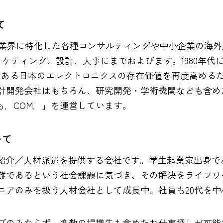
て
ロニクス業界に特化した各種コンサルティングや中小企業の
ケティング、設計、人事にまでおよびます。1980年代
つある日本のエレクトロニクスの存在価値を再度高める
計開発会社はもちろん、研究開発・学術機関なども含め
も．COM．」を運営しています。
いて
材紹介／人材派遣を提供する会社です。学生起業家出身
難であるという社会課題に気づき、その解決をライフワ
ニアのみを扱う人材会社として成長中。社員も20代を中
ブのみならず、多数の提携先も含めたお仕事探しが可能