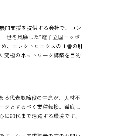
海外展開支援を提供する会社で、コン
に一世を風靡した”電子立国ニッポ
ため、エレクトロニクスの１番の肝
た究極のネットワーク構築を目的
である代表取締役の中島が、人材不
ークとするべく業種転換。徹底し
心に60代まで活躍する環境です。
です。シニア求職者の方のお問い