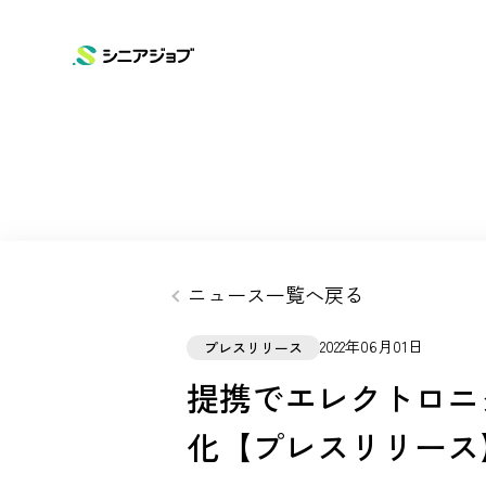
SERVICE
COMPANY
NEWS
ニュースリリース
サービス
企業情報
シニアジョブ
会社概要
お知らせ
ニュース一覧へ戻る
高齢化問題に向けて
シニアタイムズ
2022年06月01日
プレスリリース
提携でエレクトロニ
化【プレスリリース