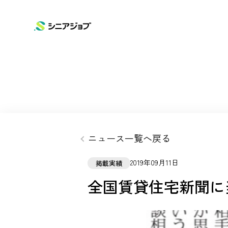
SERVICE
COMPANY
NEWS
ニュースリリース
サービス
企業情報
シニアジョブ
会社概要
お知らせ
ニュース一覧へ戻る
高齢化問題に向けて
シニアタイムズ
2019年09月11日
掲載実績
全国賃貸住宅新聞に