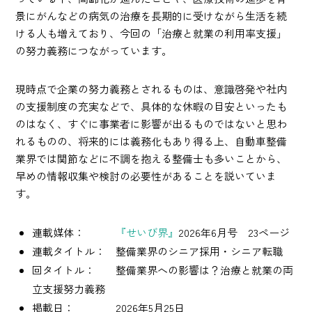
景にがんなどの病気の治療を長期的に受けながら生活を続
ける人も増えており、今回の「治療と就業の利用率支援」
の努力義務につながっています。
現時点で企業の努力義務とされるものは、意識啓発や社内
の支援制度の充実などで、具体的な休暇の目安といったも
のはなく、すぐに事業者に影響が出るものではないと思わ
れるものの、将来的には義務化もあり得る上、自動車整備
業界では関節などに不調を抱える整備士も多いことから、
早めの情報収集や検討の必要性があることを説いていま
す。
連載媒体：
『せいび界』
2026年6月号 23ページ
連載タイトル： 整備業界のシニア採用・シニア転職
回タイトル： 整備業界への影響は？治療と就業の両
立支援努力義務
掲載日： 2026年5月25日