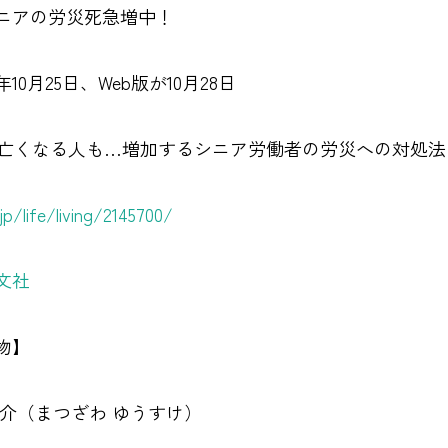
ニアの労災死急増中！
25日、Web版が10月28日
亡くなる人も…増加するシニア労働者の労災への対処法
.jp/life/living/2145700/
文社
物】
介（まつざわ ゆうすけ）