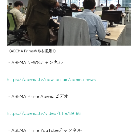
（ABEMA Primeの取材風景3）
・ABEMA NEWSチャンネル
https://abema.tv/now-on-air/abema-news
・ABEMA Prime Abemaビデオ
https://abema.tv/video/title/89-66
・ABEMA Prime YouTubeチャンネル