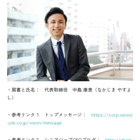
・肩書と氏名： 代表取締役 中島 康恵（なかじま やすよ
し）
・参考リンク１ トップメッセージ：
https://corp.senior
-job.co.jp/vision/message
・参考リンク２ シニアジョブCEOブログ：
http://drom