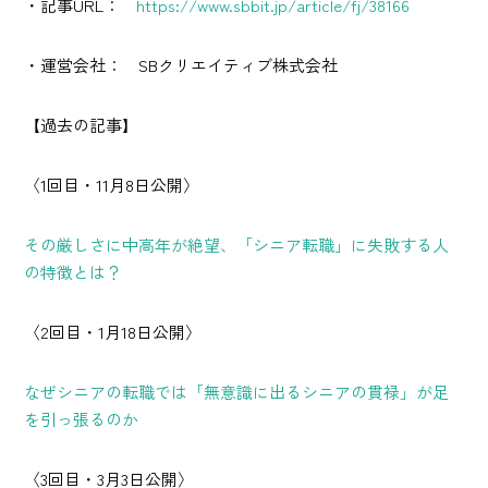
・記事URL：
https://www.sbbit.jp/article/fj/38166
・運営会社： SBクリエイティブ株式会社
【過去の記事】
〈1回目・11月8日公開〉
その厳しさに中高年が絶望、「シニア転職」に失敗する人
の特徴とは？
〈2回目・1月18日公開〉
なぜシニアの転職では「無意識に出るシニアの貫禄」が足
を引っ張るのか
〈3回目・3月3日公開〉